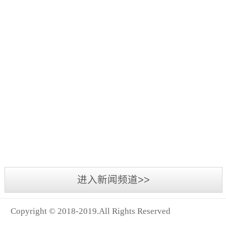
外
采
需
也
有
识
板
PC
使
建
光
要
成
哪
也
更
耐
得
筑
板
满
为
些
得
适
力
frp
frp
常
是
足
了
注
到
宜
板
采
采
用
近
哪
辨
意
在
了
应
便
光
光
的
几
些
别
事
临
很
用
是
板
板
一
年
要
建
项？
时
大
于
近
这
的
种
兴
求？
筑
建
的
哪
些
种
特
材
起
挑
材
筑
提
些
年
原
点
料，
的
选
料
搭
升
场
来
据
本
是
其
集
frp
的
建
与
合？
新
悉
在
什
本
遮
采
重
的
改
兴
目
厂
么
身
阳、
光
要
过
变，
起
前
房
既
遮
板
方
程
对
的
户
中
能
进入新闻频道>>
雨、
需
案，
之
于
建
外
使
够
遮
要
而
中，
经
筑
环
用
提
紫
看
采
加
济
Copyright © 2018-2019.All Rights Reserved
模
境
的
供
外
哪
光
快
实
板
采