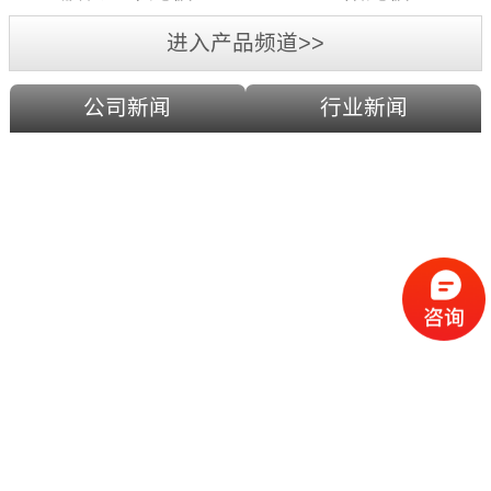
进入产品频道>>
公司新闻
行业新闻
PC
耐
社
力
会
板
的
凭
迅
借
采
猛
哪
光
发
众
些
板
展
所
优
价
致
周
势
格
使
知，
才
变
建
影
光
能
化
筑
响